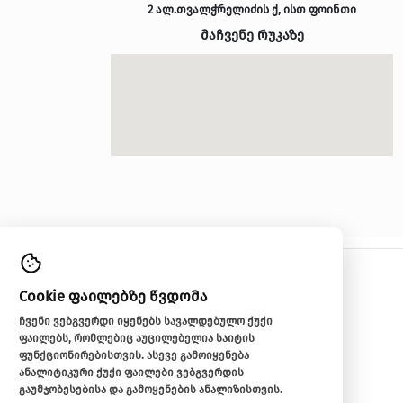
შემოგვიერთდი
ICRHome
ლაბორატორია ჩემი სახლი
კარე
ჩემი ოფისი
ნატერიალი