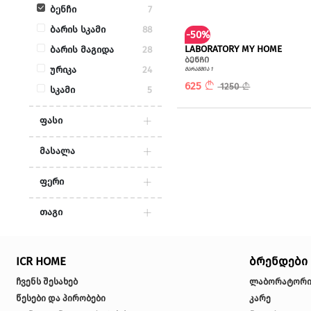
სავარძელი
ქვეკატეგორია
სარწეველა ს
სკამი
სხვა ნივთები
ბენჩი
7
ტექსტილი
ბარის სკამი
88
-50%
ფანჩატური
LABORATOR
ბარის მაგიდა
28
ბენჩი
ქოლგა
ურიკა
24
მარაგშია 1
625
12
სკამი
5
ყავის მაგიდა
შეზლონგი
ფასი
მინ :
მაქს :
მასალა