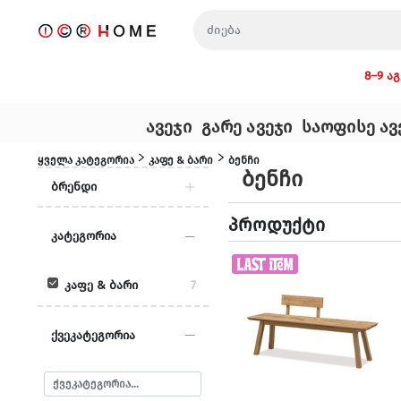
ავეჯი
გარე ავეჯი
ყველა კატეგორია
კაფე & ბარი
ბენჩი
მისაღები ოთახი
ბარბექიუ
ბენჩ
ბრენდი
სასადილო ოთახი
გარე ავეჯის 
KARE
4
პროდუ
საძინებელი
დივანი
კატეგორია
Laboratory My Home
3
საბავშვო ოთახი
მაგიდა
შემოსასვლელი
პერგოლა
კაფე & ბარი
7