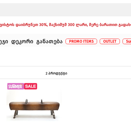
8–9 აგვისტოს დაიბრუნეთ 30%, მაქსიმუ
საოფისე ავეჯი
დეკორი
განათება
გორგოლაჭებიანი სავარძელი
სახლის დეკორი
კედლის სან
ი
კომპლექტი
დივანი
სარკეები და საათები
მაგიდის სან
ქტი
ვიზიტორის სავარძელი
სამზარეულოს აქსესუარე
სანათის თა
2 პროდუქტ
კარადა
სასაჩუქრე ჩანთა
ტორშერი
სამუშაო მაგიდა
ტექსტილი
ჭაღი