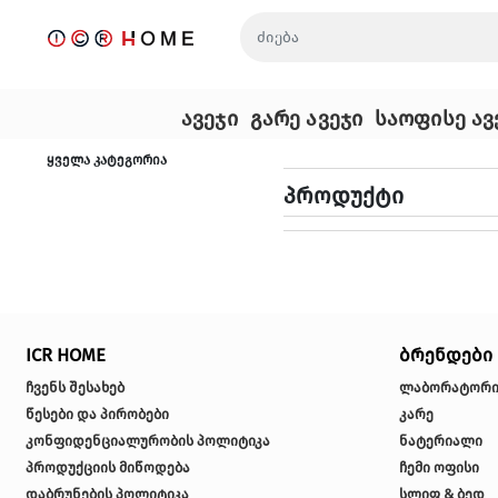
ავეჯი
გარე ავეჯი
ყველა კატეგორია
მისაღები ოთახი
ბარბექიუ
პროდუ
სასადილო ოთახი
გარე ავეჯის 
საძინებელი
დივანი
საბავშვო ოთახი
მაგიდა
შემოსასვლელი
პერგოლა
სავარძელი
ICR HOME