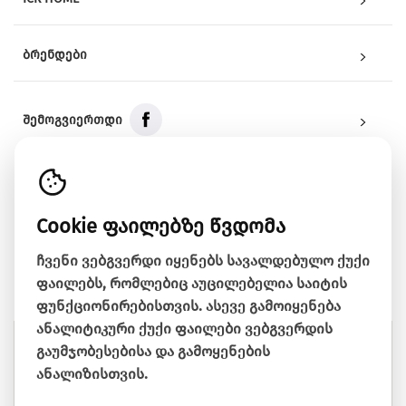
ჩვენს შესახებ
წესები და პირობები
კონფიდენციალურობის პოლიტიკა
პროდუქციის მიწოდება
დაბრუნების პოლიტიკა
კანონისმიერი გარანტია
გადახდის მეთოდები
ყიდვის ინსტრუქცია
Cookie პოლიტიკა
ხშირად დასმული კითხვები
კონტაქტი
B2B
ბლოგები
ბრენდები
ლაბორატორია ჩემი სახლი
კარე
ნატერიალი
ჩემი ოფისი
სლიფ & ბედ
შემოგვიერთდი
ICRHome
ლაბორატორია ჩემი სახლი
კარე
ჩემი ოფისი
ნატერიალი
ინფორმაცია
აღმაშენებლის ხეივანი N125
Cookie ფაილებზე წვდომა
პუშკინის ქუჩა N33, ბათუმი
ჩვენი ვებგვერდი იყენებს სავალდებულო ქუქი
2 ალ.თვალჭრელიძის ქ, ისთ ფოინთი
ფაილებს, რომლებიც აუცილებელია საიტის
მაჩვენე რუკაზე
ფუნქციონირებისთვის. ასევე გამოიყენება
ანალიტიკური ქუქი ფაილები ვებგვერდის
გაუმჯობესებისა და გამოყენების
ანალიზისთვის.